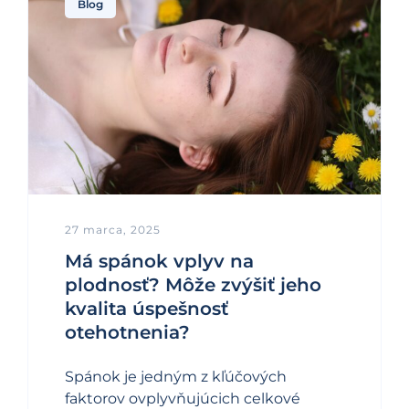
Blog
27 marca, 2025
Má spánok vplyv na
plodnosť? Môže zvýšiť jeho
kvalita úspešnosť
otehotnenia?
Spánok je jedným z kľúčových
faktorov ovplyvňujúcich celkové