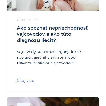
22 apríla, 2025
Ako spoznať nepriechodnosť
vajcovodov a ako túto
diagnózu liečiť?
Vajcovody sú párové orgány, ktoré
spojujú vaječníky s maternicou.
Hlavnou funkciou vajcovodov…
Čítaj viac