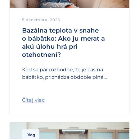
5 decembra, 2025
Bazálna teplota v snahe
o bábätko: Ako ju merať a
akú úlohu hrá pri
otehotnení?
Keď sa pár rozhodne, že je čas na
bábätko, prichádza obdobie plné…
Čítaj viac
Blog