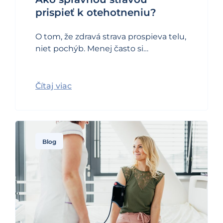
prispieť k otehotneniu?
O tom, že zdravá strava prospieva telu,
niet pochýb. Menej často si…
Čítaj viac
Blog