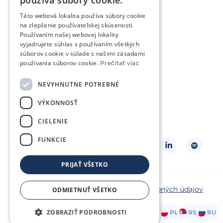
používa súbory cookie.
Chcem bábätko v budúcnosti
Táto webová lokalita používa súbory cookie
Trápi ma genetický problém
na zlepšenie používateľskej skúsenosti.
Používaním našej webovej lokality
Som v onkologickej liečbe
vyjadrujete súhlas s používaním všetkých
súborov cookie v súlade s našimi zásadami
Chcem pomôcť iným párom
používania súborov cookie.
Prečítať viac
NEVYHNUTNE POTREBNÉ
O klinike
Klientská zóna
Slovníček pojmov
VÝKONNOSŤ
Často kladené otázky
Kontakt
CIELENIE
Cenník
FUNKCIE
Sledujte nás
PRIJAŤ VŠETKO
Copyright ©2026 Repromeda
Ochrana osobných údajov
ODMIETNUŤ VŠETKO
Zásady cookies
ZOBRAZIŤ PODROBNOSTI
AT
CZ
DE
EN
FR
HR
HU
IT
PL
RS
RU