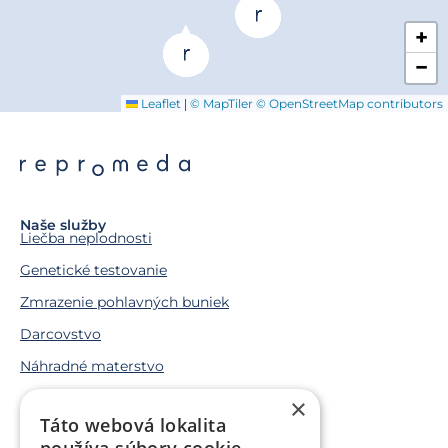
+
−
|
Leaflet
© MapTiler
© OpenStreetMap contributors
Naše služby
Liečba neplodnosti
Genetické testovanie
Zmrazenie pohlavných buniek
Darcovstvo
Náhradné materstvo
×
Životné situácie
Táto webová lokalita
Snažíme sa o bábätko