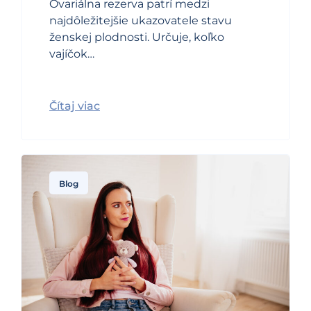
Ovariálna rezerva patrí medzi
najdôležitejšie ukazovatele stavu
ženskej plodnosti. Určuje, koľko
vajíčok…
Čítaj viac
Blog