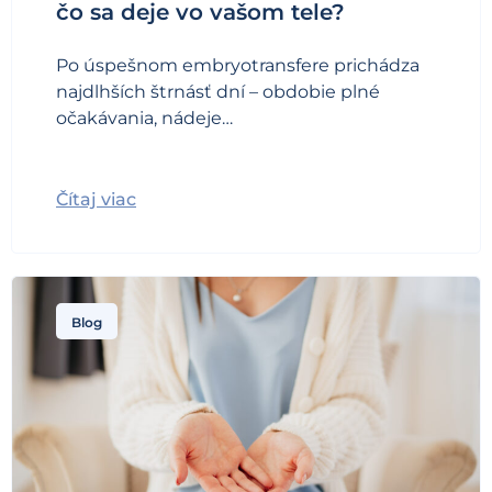
čo sa deje vo vašom tele?
Po úspešnom embryotransfere prichádza
najdlhších štrnásť dní – obdobie plné
očakávania, nádeje…
Čítaj viac
Blog