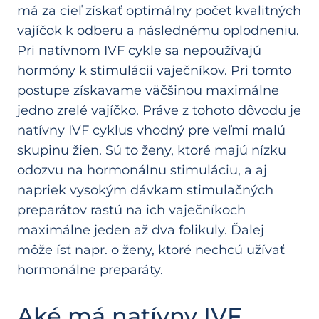
má za cieľ získať optimálny počet kvalitných
vajíčok k odberu a následnému oplodneniu.
Pri natívnom IVF cykle sa nepoužívajú
hormóny k stimulácii vaječníkov. Pri tomto
postupe získavame väčšinou maximálne
jedno zrelé vajíčko. Práve z tohoto dôvodu je
natívny IVF cyklus vhodný pre veľmi malú
skupinu žien. Sú to ženy, ktoré majú nízku
odozvu na hormonálnu stimuláciu, a aj
napriek vysokým dávkam stimulačných
preparátov rastú na ich vaječníkoch
maximálne jeden až dva folikuly. Ďalej
môže ísť napr. o ženy, ktoré nechcú užívať
hormonálne preparáty.
Aké má natívny IVF