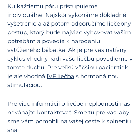
Ku každému páru pristupujeme
individuálne. Najskôr vykonáme
dôkladné
vyšetrenie
a až potom odporučíme liečebný
postup, ktorý bude najviac vyhovovať vašim
potrebám a povedie k narodeniu
vytúženého bábätka. Ak je pre vás natívny
cyklus vhodný, radi vašu liečbu povedieme v
tomto duchu. Pre veľkú väčšinu pacientiek
je ale vhodná
IVF liečba
s hormonálnou
stimuláciou.
Pre viac informácií o
liečbe neplodnosti
nás
neváhajte
kontaktovať
. Sme tu pre vás, aby
sme vám pomohli na vašej ceste k splneniu
sna.