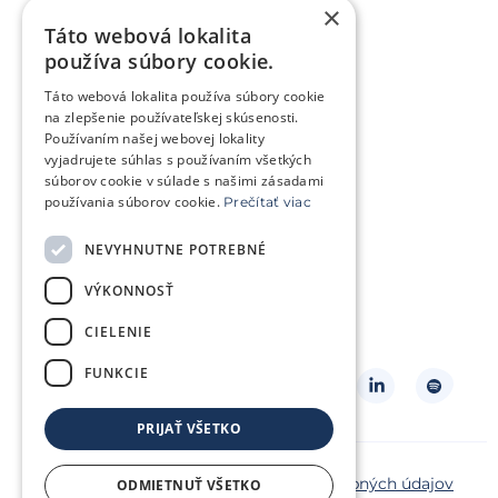
×
Životné situácie
Táto webová lokalita
Snažíme sa o bábätko
používa súbory cookie.
Chcem bábätko v budúcnosti
Táto webová lokalita používa súbory cookie
Trápi ma genetický problém
na zlepšenie používateľskej skúsenosti.
Používaním našej webovej lokality
Som v onkologickej liečbe
vyjadrujete súhlas s používaním všetkých
súborov cookie v súlade s našimi zásadami
Chcem pomôcť iným párom
používania súborov cookie.
Prečítať viac
NEVYHNUTNE POTREBNÉ
O klinike
Klientská zóna
Slovníček pojmov
VÝKONNOSŤ
Často kladené otázky
Kontakt
CIELENIE
Cenník
FUNKCIE
Sledujte nás
PRIJAŤ VŠETKO
Copyright ©2026 Repromeda
Ochrana osobných údajov
ODMIETNUŤ VŠETKO