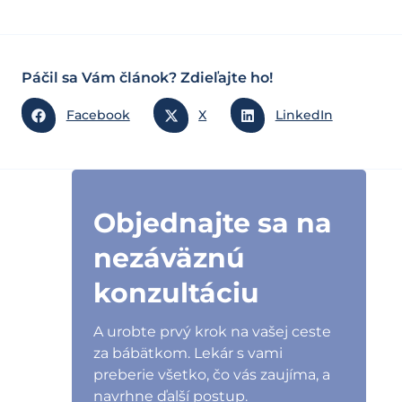
Páčil sa Vám článok? Zdieľajte ho!
Facebook
X
LinkedIn
Objednajte sa na
nezáväznú
konzultáciu
A urobte prvý krok na vašej ceste
za bábätkom. Lekár s vami
preberie všetko, čo vás zaujíma, a
navrhne ďalší postup.