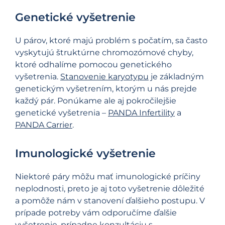
Genetické vyšetrenie
U párov, ktoré majú problém s počatím, sa často
vyskytujú štruktúrne chromozómové chyby,
ktoré odhalíme pomocou genetického
vyšetrenia.
Stanovenie karyotypu
je základným
genetickým vyšetrením, ktorým u nás prejde
každý pár. Ponúkame ale aj pokročilejšie
genetické vyšetrenia –
PANDA Infertility
a
PANDA Carrier
.
Imunologické vyšetrenie
Niektoré páry môžu mať imunologické príčiny
neplodnosti, preto je aj toto vyšetrenie dôležité
a pomôže nám v stanovení ďalšieho postupu. V
prípade potreby vám odporučíme ďalšie
vyšetrenie, prípadne konzultáciu s