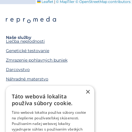
|
Leaflet
© MapTiler
© OpenStreetMap contributors
Naše služby
Liečba neplodnosti
Genetické testovanie
Zmrazenie pohlavných buniek
Darcovstvo
Náhradné materstvo
×
Životné situácie
Táto webová lokalita
Snažíme sa o bábätko
používa súbory cookie.
Chcem bábätko v budúcnosti
Táto webová lokalita používa súbory cookie
Trápi ma genetický problém
na zlepšenie používateľskej skúsenosti.
Používaním našej webovej lokality
Som v onkologickej liečbe
vyjadrujete súhlas s používaním všetkých