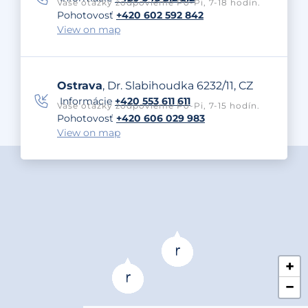
Vaše otázky zodpovieme Po-Pi, 7-18 hodín.
Pohotovosť
+420 602 592 842
View on map
Ostrava
, Dr. Slabihoudka 6232/11, CZ
Informácie
+420 553 611 611
Vaše otázky zodpovieme Po-Pi, 7-15 hodín.
Pohotovosť
+420 606 029 983
View on map
+
−