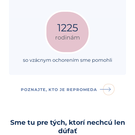
1228
rodinám
so vzácnym ochorením sme pomohli
POZNAJTE, KTO JE REPROMEDA
Sme tu pre tých, ktorí nechcú len
dúfať