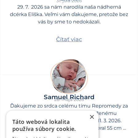
31. júla 2026
29. 7. 2026 sa nám narodila naša nádherná
dcérka Eliška. Veľmi vám ďakujeme, pretože bez
vás by sme to nedokázali.
Čítať viac
Samuel Richard
28. mája 2026
Ďakujeme zo srdca celému tímu Repromedy za
pomoc na ceste k nášmu vytúženému
×
chlapčekovi, ktorý prišiel na svet 11. 3. 2026.
Táto webová lokalita
používa súbory cookie.
Samík pri narodení vážil 4460 g, meral 55 cm a
ďalej rastie ako z vody.