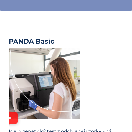
PANDA Basic
Ide o genetický test z odobranej vzorky krvi.