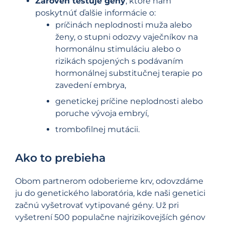
Zároveň testuje gény
, ktoré nám
poskytnúť ďalšie informácie o:
príčinách neplodnosti muža alebo
ženy, o stupni odozvy vaječníkov na
hormonálnu stimuláciu alebo o
rizikách spojených s podávaním
hormonálnej substitučnej terapie po
zavedení embrya,
genetickej príčine neplodnosti alebo
poruche vývoja embryí,
trombofilnej mutácii.
Ako to prebieha
Obom partnerom odoberieme krv, odovzdáme
ju do genetického laboratória, kde naši genetici
začnú vyšetrovať vytipované gény. Už pri
vyšetrení 500 populačne najrizikovejších génov