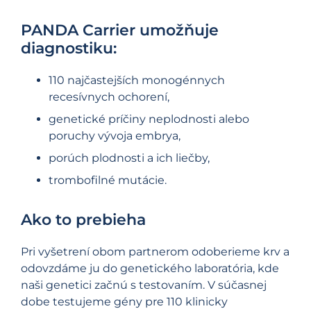
PANDA Carrier umožňuje
diagnostiku:
110 najčastejších monogénnych
recesívnych ochorení,
genetické príčiny neplodnosti alebo
poruchy vývoja embrya,
porúch plodnosti a ich liečby,
trombofilné mutácie.
Ako to prebieha
Pri vyšetrení obom partnerom odoberieme krv a
odovzdáme ju do genetického laboratória, kde
naši genetici začnú s testovaním. V súčasnej
dobe testujeme gény pre 110 klinicky