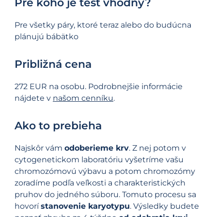
Pre koho je test vhodný?
Pre všetky páry, ktoré teraz alebo do budúcna
plánujú bábätko
Približná cena
272 EUR na osobu. Podrobnejšie informácie
nájdete v
našom cenníku
.
Ako to prebieha
Najskôr vám
odoberieme krv
. Z nej potom v
cytogenetickom laboratóriu vyšetríme vašu
chromozómovú výbavu a potom chromozómy
zoradíme podľa veľkosti a charakteristických
pruhov do jedného súboru. Tomuto procesu sa
hovorí
stanovenie karyotypu
. Výsledky budete