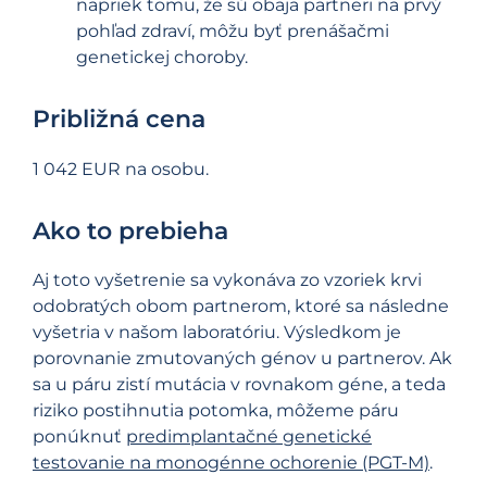
napriek tomu, že sú obaja partneri na prvý
pohľad zdraví, môžu byť prenášačmi
genetickej choroby.
Približná cena
1 042 EUR
na osobu.
Ako to prebieha
Aj toto vyšetrenie sa vykonáva zo vzoriek krvi
odobratých obom partnerom, ktoré sa následne
vyšetria v našom laboratóriu. Výsledkom je
porovnanie zmutovaných génov u partnerov. Ak
sa u páru zistí mutácia v rovnakom géne, a teda
riziko postihnutia potomka, môžeme páru
ponúknuť
predimplantačné genetické
testovanie na monogénne ochorenie (PGT-M)
.