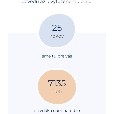
dovedú až k vytúženému cieľu.
26
rokov
sme tu pre vás
7152
detí
sa vďaka nám narodilo