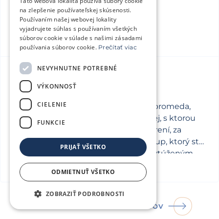
Čítať viac
Táto webová lokalita používa súbory cookie
na zlepšenie používateľskej skúsenosti.
Používaním našej webovej lokality
vyjadrujete súhlas s používaním všetkých
súborov cookie v súlade s našimi zásadami
používania súborov cookie.
Prečítať viac
NEVYHNUTNE POTREBNÉ
VÝKONNOSŤ
Oliver
20. apríla 2026
CIELENIE
Moc ďakujeme celému tímu Repromeda,
predovšetkým MUDr. Lucii Sovovej, s ktorou
FUNKCIE
sme absolvovali väčšinu vyšetrení, za
profesionálny a zároveň ľudský prístup, ktorý ste
PRIJAŤ VŠETKO
nám venovali na našej ceste za vytúženým
Čítať viac
bábätkom.
ODMIETNUŤ VŠETKO
ZOBRAZIŤ PODROBNOSTI
ĎALŠIE PRÍBEHY NAŠICH KLIENTOV