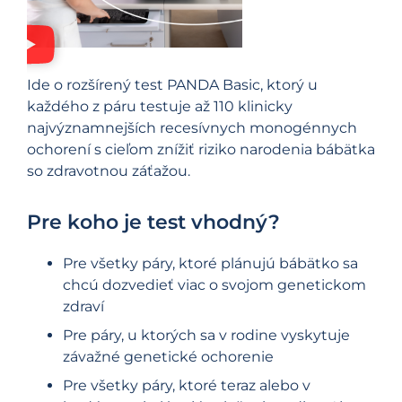
Ide o rozšírený test PANDA Basic, ktorý u
každého z páru testuje až 110 klinicky
najvýznamnejších recesívnych monogénnych
ochorení s cieľom znížiť riziko narodenia bábätka
so zdravotnou záťažou.
Pre koho je test vhodný?
Pre všetky páry, ktoré plánujú bábätko sa
chcú dozvedieť viac o svojom genetickom
zdraví
Pre páry, u ktorých sa v rodine vyskytuje
závažné genetické ochorenie
Pre všetky páry, ktoré teraz alebo v