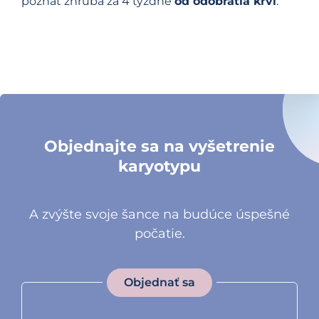
poznať zhruba za 4 týždne
od odobratia krvi
.
Objednajte sa na vyšetrenie
karyotypu
A zvýšte svoje šance na budúce úspešné
počatie.
Objednať sa