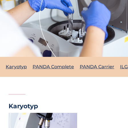
Karyotyp
PANDA Complete
PANDA Carrier
IL
Karyotyp