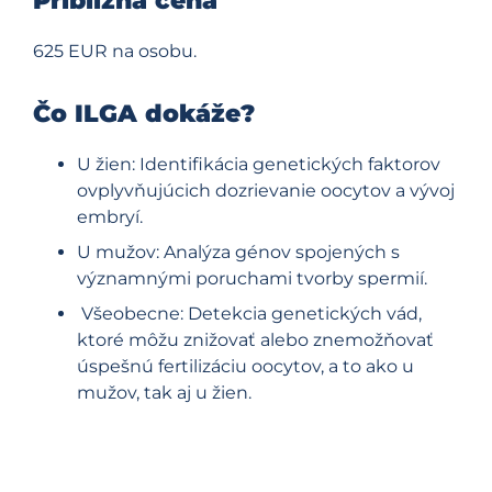
Približná cena
625 EUR
na osobu.
Čo ILGA dokáže?
U žien: Identifikácia genetických faktorov
ovplyvňujúcich dozrievanie oocytov a vývoj
embryí.
U mužov: Analýza génov spojených s
významnými poruchami tvorby spermií.
Všeobecne: Detekcia genetických vád,
ktoré môžu znižovať alebo znemožňovať
úspešnú fertilizáciu oocytov, a to ako u
mužov, tak aj u žien.