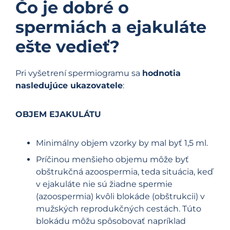
Čo je dobré o
spermiách a ejakuláte
ešte vedieť?
Pri vyšetrení spermiogramu sa
hodnotia
nasledujúce ukazovatele
:
OBJEM EJAKULÁTU
Minimálny objem vzorky by mal byť 1,5 ml.
Príčinou menšieho objemu môže byť
obštrukčná azoospermia, teda situácia, keď
v ejakuláte nie sú žiadne spermie
(azoospermia) kvôli blokáde (obštrukcii) v
mužských reprodukčných cestách. Túto
blokádu môžu spôsobovať napríklad