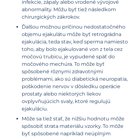
infekcie, zápaly alebo vrodené vývojové
abnormality. Môžu byť tiež následkom
chirurgických zákrokov.
Ďalšou možnou príčinou nedostatočného
objemu ejakulátu môže byť retrográdna
ejakulácia, teda stav, keď sperma namiesto
toho, aby bolo ejakulované von z tela cez
močovú trubicu, je vypudené späť do
močového mechúra. To môže byť
spôsobené rôznymi zdravotnými
problémami, ako sú diabetická neuropatia,
poškodenie nervov v dôsledku operácie
prostaty alebo niektorých liekov
ovplyvňujúcich svaly, ktoré regulujú
ejakuláciu.
Môže sa tiež stať, že nižšiu hodnotu môže
spôsobiť strata materiálu vzorky. To môže
byť spôsobené napríklad neúplným