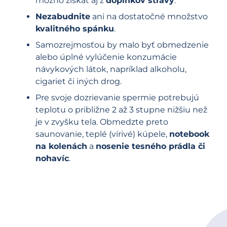
možno získať aj z
doplnkov stravy
.
Nezabudnite
ani na dostatočné množstvo
kvalitného spánku
.
Samozrejmosťou by malo byť obmedzenie
alebo úplné vylúčenie konzumácie
návykových látok, napríklad alkoholu,
cigariet či iných drog.
Pre svoje dozrievanie spermie potrebujú
teplotu o približne 2 až 3 stupne nižšiu než
je v zvyšku tela. Obmedzte preto
saunovanie, teplé (vírivé) kúpele,
notebook
na kolenách
a
nosenie tesného prádla či
nohavíc
.