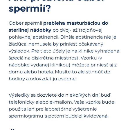
spermií?
Odber spermií
prebieha masturbáciou do
sterilnej nádobky
po dvoj- až trojdňovej
pohlavnej abstinencii. Dlhšia abstinencia nie je
žiadúca, nemusela by priniesť očakávaný
výsledok. Pre tieto účely je na klinike vyhradená
špeciálna diskrétna miestnosť. Vzorku (v
nádobke vydanej klinikou) môžete priniesť aj z
domu alebo hotela. Musíte to ale stihnúť do
hodiny a odovzdať ju osobne.
Výsledky sa dozviete do niekoľkých dní buď
telefonicky alebo e-mailom. Vaša vzorka bude
použitá len pre laboratórne vyšetrenie
spermiogramu a potom bude zlikvidovaná.