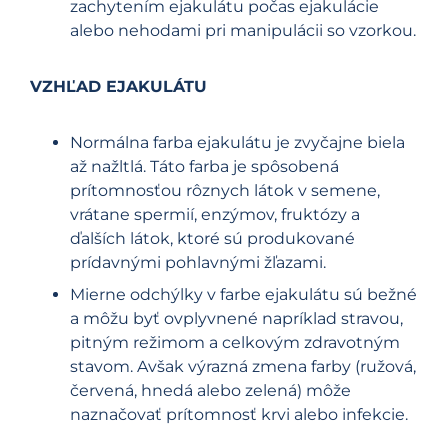
zachytením ejakulátu počas ejakulácie
alebo nehodami pri manipulácii so vzorkou.
VZHĽAD EJAKULÁTU
Normálna farba ejakulátu je zvyčajne biela
až nažltlá. Táto farba je spôsobená
prítomnosťou rôznych látok v semene,
vrátane spermií, enzýmov, fruktózy a
ďalších látok, ktoré sú produkované
prídavnými pohlavnými žľazami.
Mierne odchýlky v farbe ejakulátu sú bežné
a môžu byť ovplyvnené napríklad stravou,
pitným režimom a celkovým zdravotným
stavom. Avšak výrazná zmena farby (ružová,
červená, hnedá alebo zelená) môže
naznačovať prítomnosť krvi alebo infekcie.