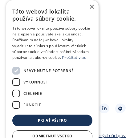
×
Životné situácie
Táto webová lokalita
Snažíme sa o bábätko
používa súbory cookie.
Chcem bábätko v budúcnosti
Táto webová lokalita používa súbory cookie
Trápi ma genetický problém
na zlepšenie používateľskej skúsenosti.
Používaním našej webovej lokality
Som v onkologickej liečbe
vyjadrujete súhlas s používaním všetkých
súborov cookie v súlade s našimi zásadami
Chcem pomôcť iným párom
používania súborov cookie.
Prečítať viac
NEVYHNUTNE POTREBNÉ
O klinike
Klientská zóna
Slovníček pojmov
VÝKONNOSŤ
Často kladené otázky
Kontakt
CIELENIE
Cenník
FUNKCIE
Sledujte nás
PRIJAŤ VŠETKO
Copyright ©2026 Repromeda
Ochrana osobných údajov
ODMIETNUŤ VŠETKO