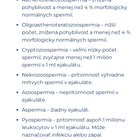
pohyblivosť a menej než 4 % morfologicky
normálnych spermií.
Oligoasthenoteratozoospermia – nižší
počet, znížená pohyblivosť a menej než 4 %
morfologicky normálnych spermií.
Cryptozoospermia – veľmi nízky počet
spermií, zvyčajne menej než 1 milión
spermií v 1 ml ejakulátu.
Nekrozoospermia – prítomnosť výhradne
mŕtvych spermií v ejakuláte.
Azoospermia – neprítomnosť spermií v
ejakuláte.
Aspermia – žiadny ejakulát.
Pyospermia – prítomnosť aspoň 1 miliónu
leukocytov v 1 ml ejakulátu. Môže
naznačovať infekciu alebo zápal.