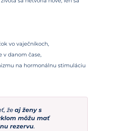
života sa netvoria nové, len sa
čok vo vaječníkoch,
e v danom čase,
nizmu na hormonálnu stimuláciu
eť, že
aj ženy s
yklom môžu mať
lnu rezervu
.