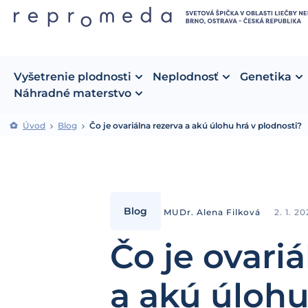
Vyšetrenie plodnosti
Neplodnosť
Genetika
Náhradné materstvo
Úvod
Blog
Čo je ovariálna rezerva a akú úlohu hrá v plodnosti?
Blog
MUDr. Alena Filková
2. 1. 2
Čo je ovari
a akú úlohu