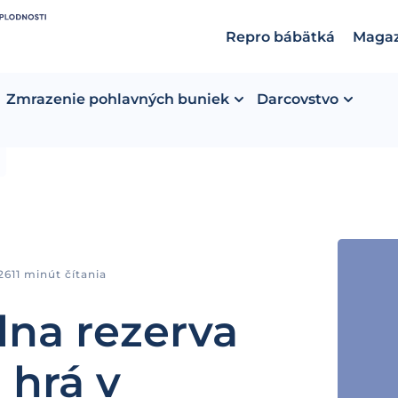
Repro bábätká
Magaz
Zmrazenie pohlavných buniek
Darcovstvo
026
11 minút čítania
álna rezerva
 hrá v