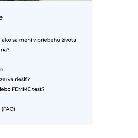
e
a ako sa mení v priebehu života
ria?
ie
zerva riešiť?
lebo FEMME test?
 (FAQ)