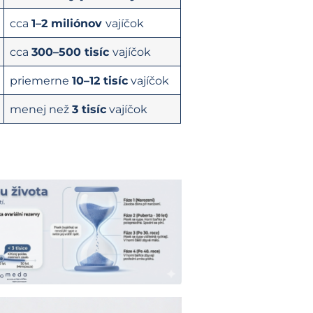
cca
1–2 miliónov
vajíčok
cca
300–500 tisíc
vajíčok
priemerne
10–12 tisíc
vajíčok
menej než
3 tisíc
vajíčok