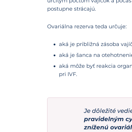
určitým počtom vajíčok a počas 
postupne strácajú.
Ovariálna rezerva teda určuje:
aká je približná zásoba vají
aká je šanca na otehotneni
aká môže byť reakcia orga
pri IVF.
Je dôležité vedi
pravidelným c
zníženú ovariá