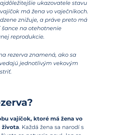
ajdôležitejšie ukazovatele stavu
o vajíčok má žena vo vaječníkoch.
odzene znižuje, a práve preto má
 šance na otehotnenie
nej reprodukcie.
álna rezerva znamená, ako sa
vedajú jednotlivým vekovým
triť.
ezerva?
obu vajíčok, ktoré má žena vo
 života
. Každá žena sa narodí s