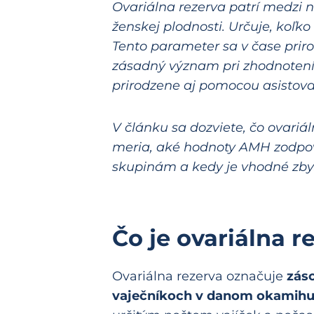
Ovariálna rezerva patrí medzi n
ženskej plodnosti. Určuje, koľk
Tento parameter sa v čase prir
zásadný význam pri zhodnotení
prirodzene aj pomocou asistova
V článku sa dozviete, čo ovari
meria, aké hodnoty AMH zodpo
skupinám a kedy je vhodné zbys
Čo je ovariálna r
Ovariálna rezerva označuje
zás
vaječníkoch v danom okamihu