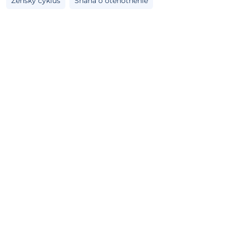
Ženský cyklus
Snaha o otehotnenie