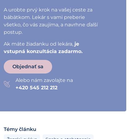
A urobte prvý krok na vašej ceste za
bábätkom. Lekár s vami preberie
všetko, čo vás zaujíma, a navrhne ďalší
postup.
Ak máte žiadanku od lekára,
je
vstupná konzultácia zadarmo.
Objednať sa
Alebo nám zavolajte na
+420 545 212 212
Témy článku