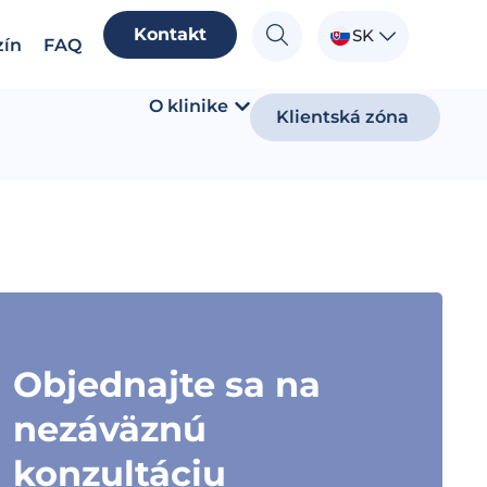
Kontakt
SK
ín
FAQ
O klinike
Klientská zóna
Objednajte sa na
nezáväznú
konzultáciu