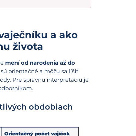
 vaječníku a ako
hu života
ne
mení od narodenia až do
sú orientačné a môžu sa líšiť
ódy. Pre správnu interpretáciu je
 odborníkom.
otlivých obdobiach
Orientačný počet vajíčok