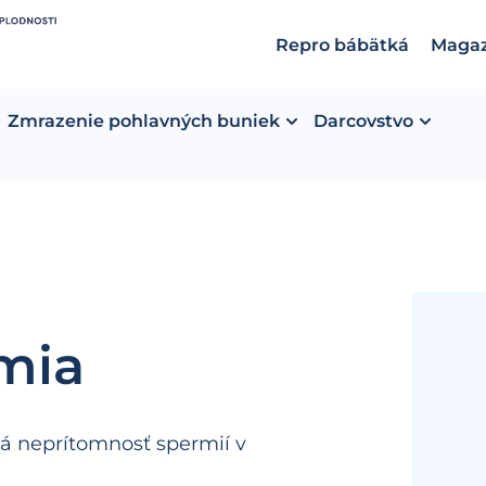
Repro bábätká
Magaz
Zmrazenie pohlavných buniek
Darcovstvo
mia
 neprítomnosť spermií v