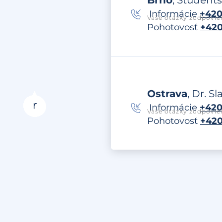
Brno
, Students
Informácie
+420
Vaše otázky zodpovie
Pohotovosť
+420
Ostrava
, Dr. S
Informácie
+420 
Vaše otázky zodpovie
Pohotovosť
+420