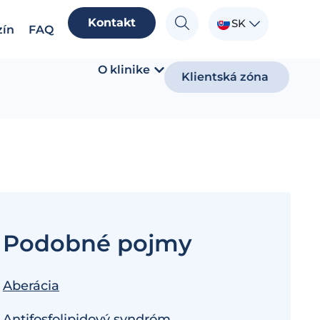
Kontakt
SK
ín
FAQ
O klinike
Klientská zóna
Podobné pojmy
Aberácia
Antifosfolipidový syndróm