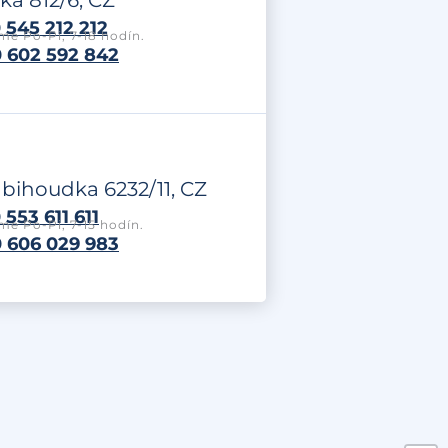
ká 812/6, CZ
 545 212 212
me Po-Pi, 7-18 hodín.
 602 592 842
labihoudka 6232/11, CZ
553 611 611
me Po-Pi, 7-15 hodín.
 606 029 983