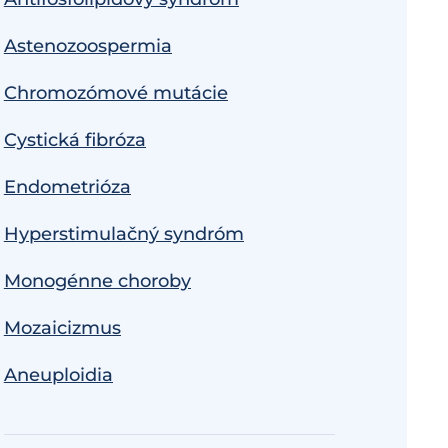
Astenozoospermia
Chromozómové mutácie
Cystická fibróza
Endometrióza
Hyperstimulačný syndróm
Monogénne choroby
Mozaicizmus
Aneuploidia