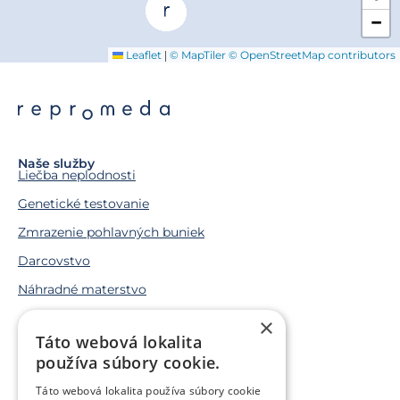
−
|
Leaflet
© MapTiler
© OpenStreetMap contributors
Naše služby
Liečba neplodnosti
Genetické testovanie
Zmrazenie pohlavných buniek
Darcovstvo
Náhradné materstvo
×
Životné situácie
Táto webová lokalita
Snažíme sa o bábätko
používa súbory cookie.
Chcem bábätko v budúcnosti
Táto webová lokalita používa súbory cookie